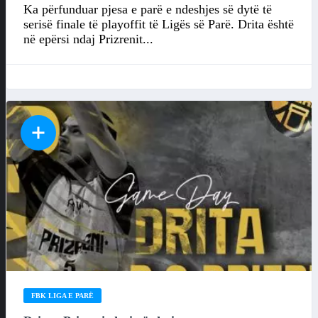
Ka përfunduar pjesa e parë e ndeshjes së dytë të
serisë finale të playoffit të Ligës së Parë. Drita është
në epërsi ndaj Prizrenit...
FBK LIGA E PARË