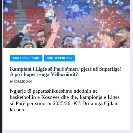
FBK LIGA E PARË
FBK SUPERLIGA
Kampioni i Ligës së Parë s’merr pjesë në Superligë!
A po i hapet rruga Vëllaznimit?
16 KORRIK 2026
Ngjarje të paparashikueshme ndodhin në
basketbollin e Kosovës dhe dje, kampionja e Ligës
së Parë për stinorin 2025/26, KB Drita nga Gjilani
ka bërë...