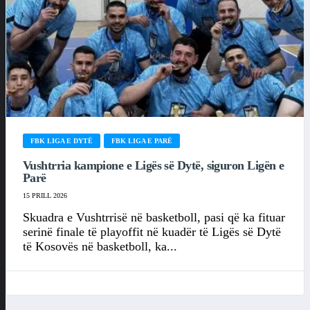
FBK LIGA E DYTË
FBK LIGA E PARË
Vushtrria kampione e Ligës së Dytë, siguron Ligën e
Parë
15 PRILL 2026
Skuadra e Vushtrrisë në basketboll, pasi që ka fituar
serinë finale të playoffit në kuadër të Ligës së Dytë
të Kosovës në basketboll, ka...