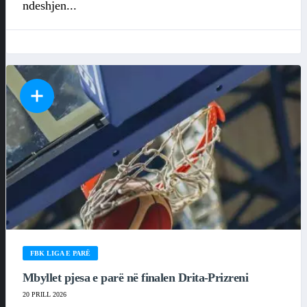
ndeshjen...
FBK LIGA E PARË
Mbyllet pjesa e parë në finalen Drita-Prizreni
20 PRILL 2026