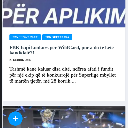
FBK LIGA E PARË
FBK SUPERLIGA
FBK hapi konkurs për WildCard, por a do të ketë
kandidatë?!
23 KORRIK 2026
Tashmë kanë kaluar disa ditë, ndërsa afati i fundit
për një ekip që të konkurrojë për Superligë mbyllet
të martën tjetër, më 28 korrik....