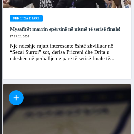
FBK LIGA E PARË
Mysafirët marrin epërsinë në nismë të serisë finale!
17 PRILL 2026
Një ndeshje mjaft interesante është zhvilluar në
“Sezai Surroi” sot, derisa Prizreni dhe Drita u
ndeshën në përballjen e parë të serisë finale të...