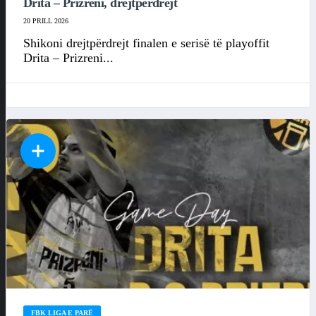
Drita – Prizreni, drejtpërdrejt
20 PRILL 2026
Shikoni drejtpërdrejt finalen e serisë të playoffit
Drita – Prizreni...
FBK LIGA E PARË