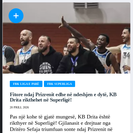
FBK LIGA E PARË
FBK SUPERLIGA
Fitore ndaj Prizrenit edhe në ndeshjen e dytë, KB
Drita rikthehet në Superligë!
20 PRILL 2026
Pas një kohe të gjatë mungesë, KB Drita është
rikthyer në Superligë! Gjilanasit e drejtuar nga
Dritëro Sefaja triumfuan sonte ndaj Prizrenit në