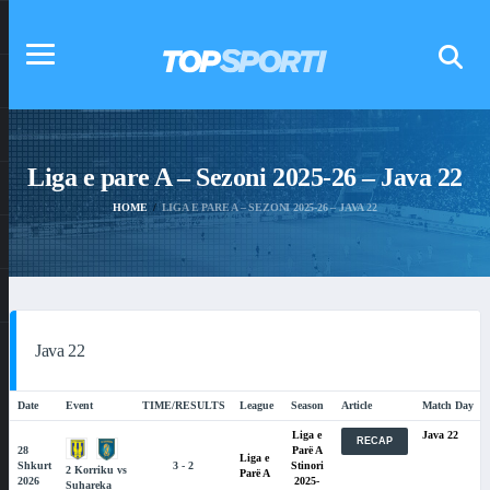
Liga e pare A – Sezoni 2025-26 – Java 22
HOME
LIGA E PARE A – SEZONI 2025-26 – JAVA 22
Java 22
Date
Event
TIME/RESULTS
League
Season
Article
Match Day
Liga e
Java 22
RECAP
28
Parë A
Liga e
Shkurt
3 - 2
Stinori
2 Korriku vs
Parë A
2026
2025-
Suhareka