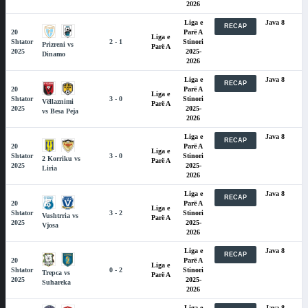
2026
Liga e
Java 8
RECAP
20
Parë A
Liga e
Shtator
2 - 1
Stinori
Prizreni vs
Parë A
2025
2025-
Dinamo
2026
Liga e
Java 8
RECAP
20
Parë A
Liga e
Shtator
3 - 0
Stinori
Vëllaznimi
Parë A
2025
2025-
vs Besa Peja
2026
Liga e
Java 8
RECAP
20
Parë A
Liga e
Shtator
3 - 0
Stinori
2 Korriku vs
Parë A
2025
2025-
Liria
2026
Liga e
Java 8
RECAP
20
Parë A
Liga e
Shtator
3 - 2
Stinori
Vushtrria vs
Parë A
2025
2025-
Vjosa
2026
Liga e
Java 8
RECAP
20
Parë A
Liga e
Shtator
0 - 2
Stinori
Trepca vs
Parë A
2025
2025-
Suhareka
2026
Liga e
Java 8