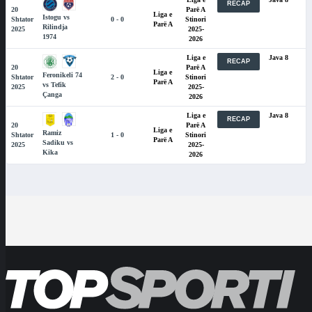
RECAP
20
Parë A
Liga e
Istogu vs
Shtator
0 - 0
Stinori
Parë A
Rilindja
2025
2025-
1974
2026
Liga e
Java 8
RECAP
20
Parë A
Liga e
Feronikeli 74
Shtator
2 - 0
Stinori
Parë A
vs Tefik
2025
2025-
Çanga
2026
Liga e
Java 8
RECAP
20
Parë A
Liga e
Ramiz
Shtator
1 - 0
Stinori
Parë A
Sadiku vs
2025
2025-
Kika
2026