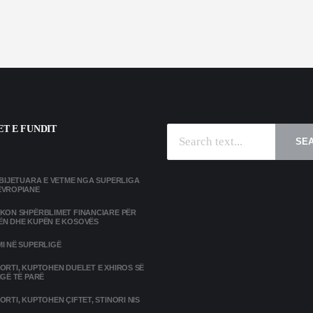
T E FUNDIT
SE
MBIJETUARA E VETME NGA SUPERLIGA
EVROPIANE
IKON SHPËRBLIMET FINANCIARE PËR
ËN DHE KUPËN E KOSOVËS
I NË SUPERLIGË
ORTI, KUPTOHEN DUELET E XHIROS SË
IGË TË PARË
ORTI, KUPTOHEN ÇIFTET, STINORI NIS