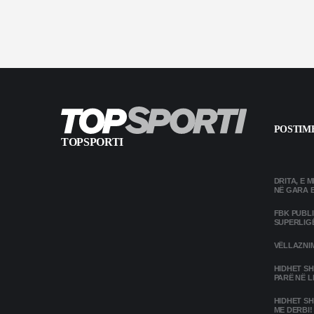
POSTIME
TOPSPORTI
DRITA, E 
NË GARA 
FBK PUBL
SUPERLIG
VËLLAZNIM
HIDHET SH
PARË NË L
HIDHET SH
ME DERBI!