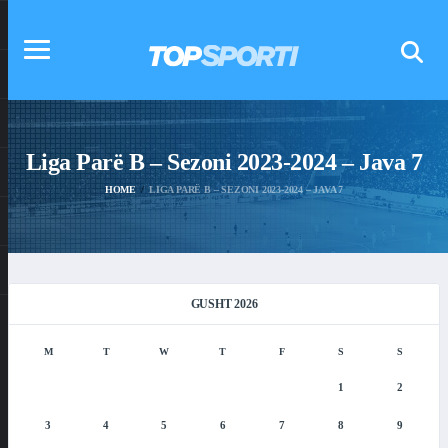
Liga Parë B – Sezoni 2023-2024 – Java 7
HOME
LIGA PARË B – SEZONI 2023-2024 – JAVA 7
GUSHT 2026
M
T
W
T
F
S
S
1
2
3
4
5
6
7
8
9