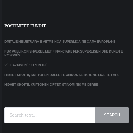
POSTIMET E FUNDIT
DRITA, E MBIJETUARA E VETME NGA SUPERLIGA NË GARA EVROPIANE
FBK PUBLIKON SHPËRBLIMET FINANCIARE PËR SUPERLIGËN DHE KUPËN E
KOSOVËS
VËLLAZNIMI NË SUPERLIGË
HIDHET SHORTI, KUPTOHEN DUELET E XHIROS SË PARË NË LIGË TË PARË
HIDHET SHORTI, KUPTOHEN ÇIFTET, STINORI NIS ME DERBI!
SEARCH