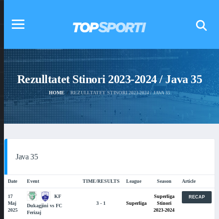
Rezulltatet Stinori 2023-2024 / Java 35
HOME
REZULLTATET STINORI 2023-2024 / JAVA 35
Java 35
Date
Event
TIME/RESULTS
League
Season
Article
KF
17
Superliga
RECAP
Maj
3 - 1
Superliga
Stinori
Dukagjini vs FC
2025
2023-2024
Ferizaj