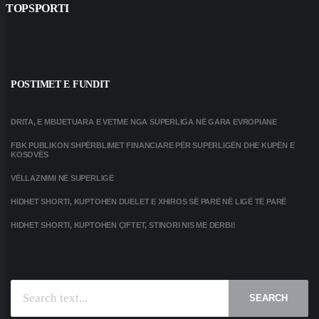
TOPSPORTI
POSTIMET E FUNDIT
DRITA, E MBIJETUARA E VETME NGA SUPERLIGA NË GARA EVROPIANE
FBK PUBLIKON SHPËRBLIMET FINANCIARE PËR SUPERLIGËN DHE KUPËN E
KOSOVËS
VËLLAZNIMI NË SUPERLIGË
HIDHET SHORTI, KUPTOHEN DUELET E XHIROS SË PARË NË LIGË TË PARË
HIDHET SHORTI, KUPTOHEN ÇIFTET, STINORI NIS ME DERBI!
SEARCH