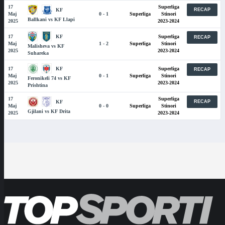
17
Superliga
KF
RECAP
Maj
0 - 1
Superliga
Stinori
Ballkani vs KF Llapi
2025
2023-2024
KF
17
Superliga
RECAP
Maj
1 - 2
Superliga
Stinori
Malisheva vs KF
2025
2023-2024
Suhareka
KF
17
Superliga
RECAP
Maj
0 - 1
Superliga
Stinori
Feronikeli 74 vs KF
2025
2023-2024
Prishtina
17
Superliga
KF
RECAP
Maj
0 - 0
Superliga
Stinori
Gjilani vs KF Drita
2025
2023-2024