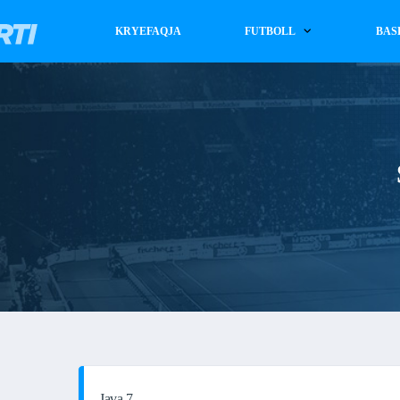
KRYEFAQJA
FUTBOLL
BAS
Java 7