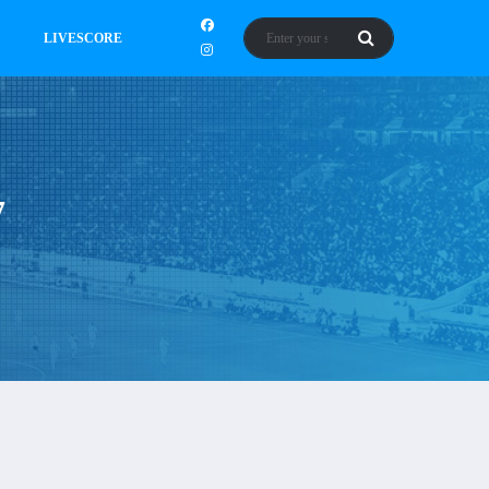
LIVESCORE
7