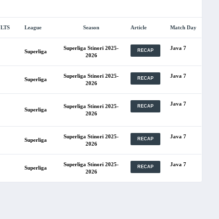
ULTS
League
Season
Article
Match Day
Superliga Stinori 2025-
Java 7
RECAP
Superliga
2026
Superliga Stinori 2025-
Java 7
RECAP
Superliga
2026
Java 7
Superliga Stinori 2025-
RECAP
Superliga
2026
Superliga Stinori 2025-
Java 7
RECAP
Superliga
2026
Superliga Stinori 2025-
Java 7
RECAP
Superliga
2026