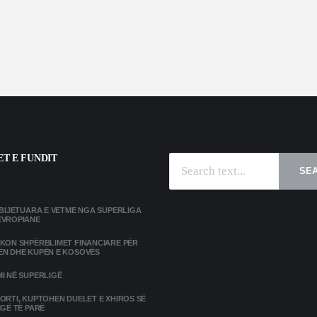
T E FUNDIT
SE
MBIJETUARA E VETME NGA SUPERLIGA
EVROPIANE
IKON SHPËRBLIMET FINANCIARE PËR
ËN DHE KUPËN E KOSOVËS
I NË SUPERLIGË
ORTI, KUPTOHEN DUELET E XHIROS SË
IGË TË PARË