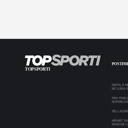
POSTIME
TOPSPORTI
DRITA, E 
NË GARA 
FBK PUBL
SUPERLIG
VËLLAZNIM
HIDHET SH
PARË NË L