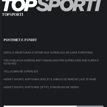
TOPSPORTI
POSTIMET E FUNDIT
DRITA, E MBIJETUARA E VETME NGA SUPERLIGA NË GARA EVROPIANE
FBK PUBLIKON SHPËRBLIMET FINANCIARE PËR SUPERLIGËN DHE KUPËN E
KOSOVËS
VËLLAZNIMI NË SUPERLIGË
HIDHET SHORTI, KUPTOHEN DUELET E XHIROS SË PARË NË LIGË TË PARË
HIDHET SHORTI, KUPTOHEN ÇIFTET, STINORI NIS ME DERBI!