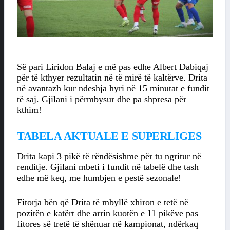
Së pari Liridon Balaj e më pas edhe Albert Dabiqaj
për të kthyer rezultatin në të mirë të kaltërve. Drita
në avantazh kur ndeshja hyri në 15 minutat e fundit
të saj. Gjilani i përmbysur dhe pa shpresa për
kthim!
TABELA AKTUALE E SUPERLIGES
Drita kapi 3 pikë të rëndësishme për tu ngritur në
renditje. Gjilani mbeti i fundit në tabelë dhe tash
edhe më keq, me humbjen e pestë sezonale!
Fitorja bën që Drita të mbyllë xhiron e tetë në
pozitën e katërt dhe arrin kuotën e 11 pikëve pas
fitores së tretë të shënuar në kampionat, ndërkaq