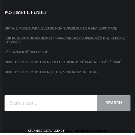
POSTIMET E FUNDIT
DRITA, E MBIJETUARA E VETME NGA SUPERLIGA NË GARA EVROPIANE
FBK PUBLIKON SHPËRBLIMET FINANCIARE PËR SUPERLIGËN DHE KUPËN E
KOSOVËS
VËLLAZNIMI NË SUPERLIGË
HIDHET SHORTI, KUPTOHEN DUELET E XHIROS SË PARË NË LIGË TË PARË
HIDHET SHORTI, KUPTOHEN ÇIFTET, STINORI NIS ME DERBI!
SEARCH
GJURMË DIGITAL AGENCY
2025 | ALL RIGHTS RESERVED