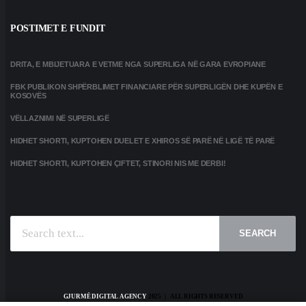
POSTIMET E FUNDIT
DRITA, E MBIJETUARA E VETME NGA SUPERLIGA NË GARA EVROPIANE
FBK PUBLIKON SHPËRBLIMET FINANCIARE PËR SUPERLIGËN DHE KUPËN E
KOSOVËS
VËLLAZNIMI NË SUPERLIGË
HIDHET SHORTI, KUPTOHEN DUELET E XHIROS SË PARË NË LIGË TË PARË
HIDHET SHORTI, KUPTOHEN ÇIFTET, STINORI NIS ME DERBI!
SEARCH
GJURMË DIGITAL AGENCY
2025 | ALL RIGHTS RESERVED