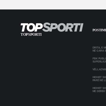
POSTIME
TOPSPORTI
DRITA, E 
NË GARA 
FBK PUBL
SUPERLIG
VËLLAZNIM
HIDHET SH
PARË NË L
HIDHET SH
ME DERBI!