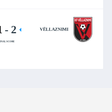
1
-
2
VËLLAZNIMI
INAL SCORE