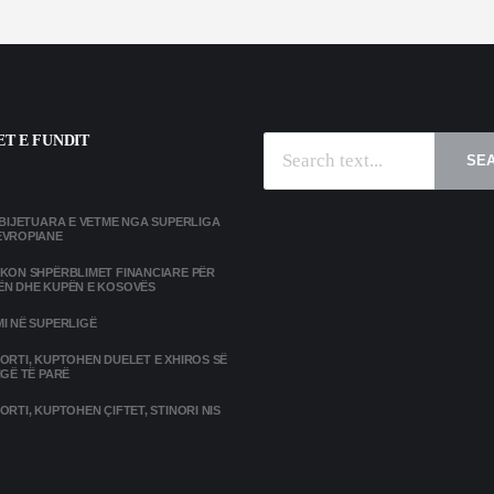
T E FUNDIT
SE
MBIJETUARA E VETME NGA SUPERLIGA
EVROPIANE
IKON SHPËRBLIMET FINANCIARE PËR
ËN DHE KUPËN E KOSOVËS
I NË SUPERLIGË
ORTI, KUPTOHEN DUELET E XHIROS SË
IGË TË PARË
ORTI, KUPTOHEN ÇIFTET, STINORI NIS