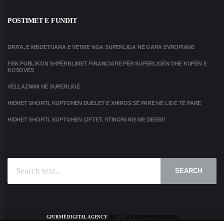
POSTIMET E FUNDIT
DRITA, E MBIJETUARA E VETME NGA SUPERLIGA NË GARA EVROPIANE
FBK PUBLIKON SHPËRBLIMET FINANCIARE PËR SUPERLIGËN DHE KUPËN E
KOSOVËS
VËLLAZNIMI NË SUPERLIGË
HIDHET SHORTI, KUPTOHEN DUELET E XHIROS SË PARË NË LIGË TË PARË
HIDHET SHORTI, KUPTOHEN ÇIFTET, STINORI NIS ME DERBI!
SEARCH
GJURMË DIGITAL AGENCY
2025 | ALL RIGHTS RESERVED