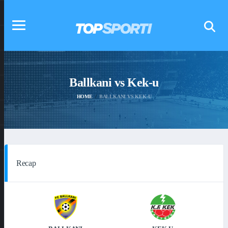
Ballkani vs Kek-u
HOME
BALLKANI VS KEK-U
Recap