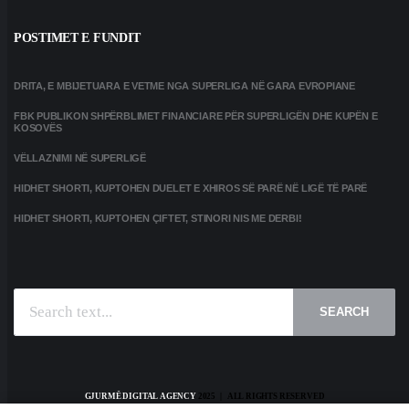
POSTIMET E FUNDIT
DRITA, E MBIJETUARA E VETME NGA SUPERLIGA NË GARA EVROPIANE
FBK PUBLIKON SHPËRBLIMET FINANCIARE PËR SUPERLIGËN DHE KUPËN E
KOSOVËS
VËLLAZNIMI NË SUPERLIGË
HIDHET SHORTI, KUPTOHEN DUELET E XHIROS SË PARË NË LIGË TË PARË
HIDHET SHORTI, KUPTOHEN ÇIFTET, STINORI NIS ME DERBI!
SEARCH
GJURMË DIGITAL AGENCY
2025 | ALL RIGHTS RESERVED