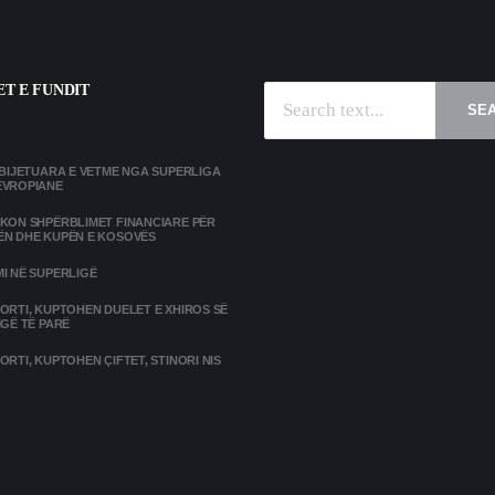
T E FUNDIT
SE
MBIJETUARA E VETME NGA SUPERLIGA
EVROPIANE
IKON SHPËRBLIMET FINANCIARE PËR
ËN DHE KUPËN E KOSOVËS
I NË SUPERLIGË
ORTI, KUPTOHEN DUELET E XHIROS SË
IGË TË PARË
ORTI, KUPTOHEN ÇIFTET, STINORI NIS