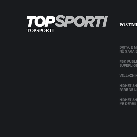
POSTIME
TOPSPORTI
DRITA, E 
NË GARA 
FBK PUBL
SUPERLIG
VËLLAZNIM
HIDHET SH
PARË NË L
HIDHET SH
ME DERBI!