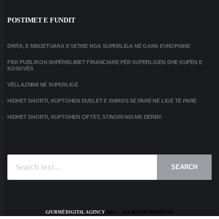
POSTIMET E FUNDIT
DRITA, E MBIJETUARA E VETME NGA SUPERLIGA NË GARA EVROPIANE
FBK PUBLIKON SHPËRBLIMET FINANCIARE PËR SUPERLIGËN DHE KUPËN E
KOSOVËS
VËLLAZNIMI NË SUPERLIGË
HIDHET SHORTI, KUPTOHEN DUELET E XHIROS SË PARË NË LIGË TË PARË
HIDHET SHORTI, KUPTOHEN ÇIFTET, STINORI NIS ME DERBI!
SEARCH
GJURMË DIGITAL AGENCY
2025 | ALL RIGHTS RESERVED