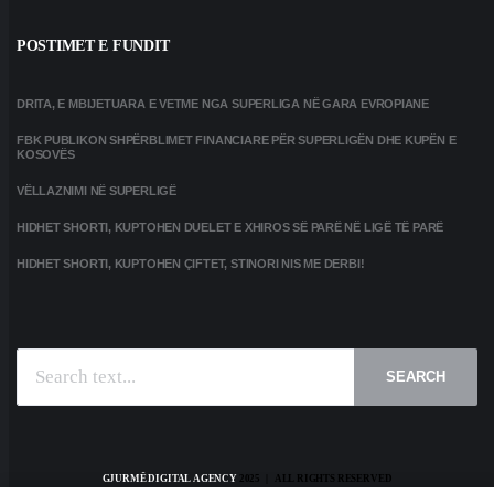
POSTIMET E FUNDIT
DRITA, E MBIJETUARA E VETME NGA SUPERLIGA NË GARA EVROPIANE
FBK PUBLIKON SHPËRBLIMET FINANCIARE PËR SUPERLIGËN DHE KUPËN E
KOSOVËS
VËLLAZNIMI NË SUPERLIGË
HIDHET SHORTI, KUPTOHEN DUELET E XHIROS SË PARË NË LIGË TË PARË
HIDHET SHORTI, KUPTOHEN ÇIFTET, STINORI NIS ME DERBI!
SEARCH
GJURMË DIGITAL AGENCY
2025 | ALL RIGHTS RESERVED