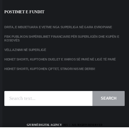
POSTIMET E FUNDIT
DRITA, E MBIJETUARA E VETME NGA SUPERLIGA NË GARA EVROPIANE
FBK PUBLIKON SHPËRBLIMET FINANCIARE PËR SUPERLIGËN DHE KUPËN E
KOSOVËS
VËLLAZNIMI NË SUPERLIGË
HIDHET SHORTI, KUPTOHEN DUELET E XHIROS SË PARË NË LIGË TË PARË
HIDHET SHORTI, KUPTOHEN ÇIFTET, STINORI NIS ME DERBI!
SEARCH
GJURMË DIGITAL AGENCY
2025 | ALL RIGHTS RESERVED