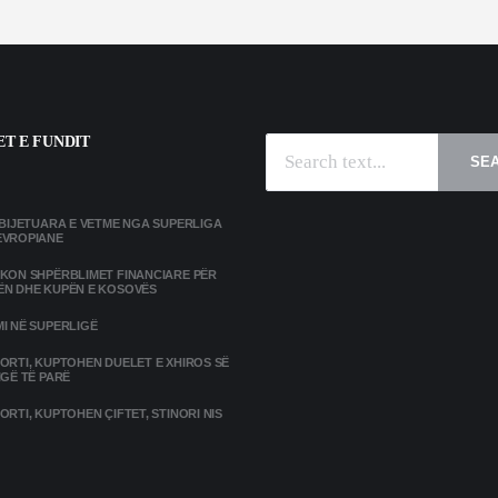
T E FUNDIT
SE
MBIJETUARA E VETME NGA SUPERLIGA
EVROPIANE
IKON SHPËRBLIMET FINANCIARE PËR
ËN DHE KUPËN E KOSOVËS
I NË SUPERLIGË
ORTI, KUPTOHEN DUELET E XHIROS SË
IGË TË PARË
ORTI, KUPTOHEN ÇIFTET, STINORI NIS