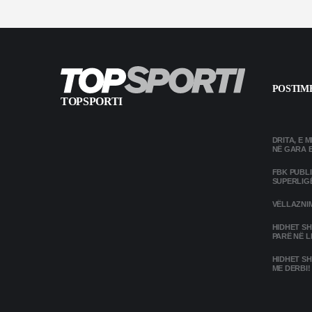
POSTIME
TOPSPORTI
DRITA, E 
NË GARA 
FBK PUBL
SUPERLIG
VËLLAZNIM
HIDHET SH
PARË NË L
HIDHET SH
ME DERBI!