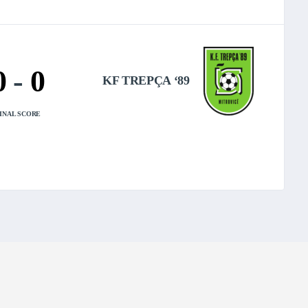
0
-
0
KF TREPÇA ‘89
INAL SCORE