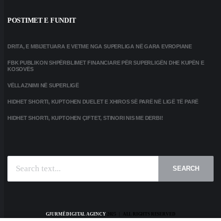
POSTIMET E FUNDIT
DRITA, E MBIJETUARA E VETME NGA SUPERLIGA NË GARA EVROPIANE
FBK PUBLIKON SHPËRBLIMET FINANCIARE PËR SUPERLIGËN DHE KUPËN E
KOSOVËS
VËLLAZNIMI NË SUPERLIGË
HIDHET SHORTI, KUPTOHEN DUELET E XHIROS SË PARË NË LIGË TË PARË
HIDHET SHORTI, KUPTOHEN ÇIFTET, STINORI NIS ME DERBI!
SEARCH
GJURMË DIGITAL AGENCY
2025 | ALL RIGHTS RESERVED