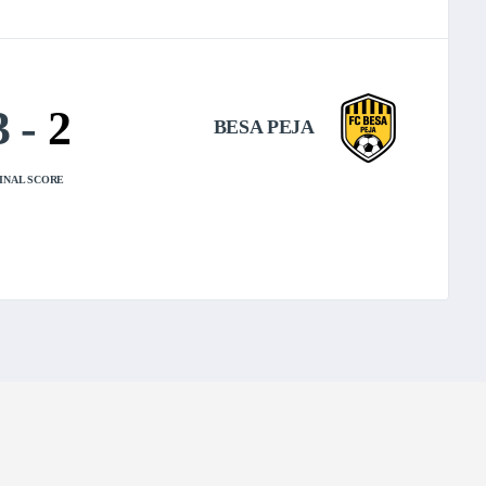
3
-
2
BESA PEJA
INAL SCORE