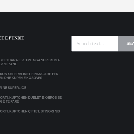
T E FUNDIT
SE
MBIJETUARA E VETME NGA SUPERLIGA
EVROPIANE
IKON SHPËRBLIMET FINANCIARE PËR
ËN DHE KUPËN E KOSOVËS
I NË SUPERLIGË
ORTI, KUPTOHEN DUELET E XHIROS SË
IGË TË PARË
ORTI, KUPTOHEN ÇIFTET, STINORI NIS