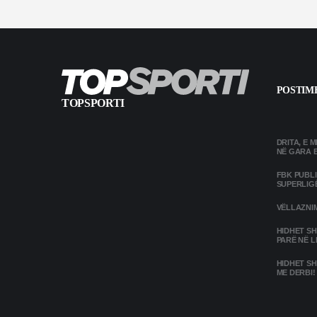
POSTIME
TOPSPORTI
DRITA, E 
NË GARA 
FBK PUBL
SUPERLIG
VËLLAZNIM
HIDHET SH
PARË NË L
HIDHET SH
ME DERBI!