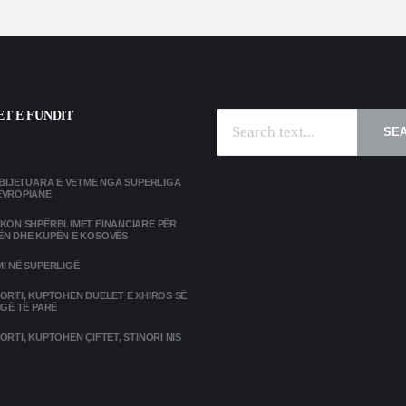
T E FUNDIT
SE
MBIJETUARA E VETME NGA SUPERLIGA
EVROPIANE
IKON SHPËRBLIMET FINANCIARE PËR
ËN DHE KUPËN E KOSOVËS
I NË SUPERLIGË
ORTI, KUPTOHEN DUELET E XHIROS SË
IGË TË PARË
ORTI, KUPTOHEN ÇIFTET, STINORI NIS