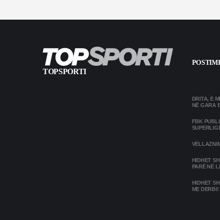
POSTIME
TOPSPORTI
DRITA, E 
NË GARA 
FBK PUBL
SUPERLIG
VËLLAZNIM
HIDHET SH
PARË NË L
HIDHET SH
ME DERBI!