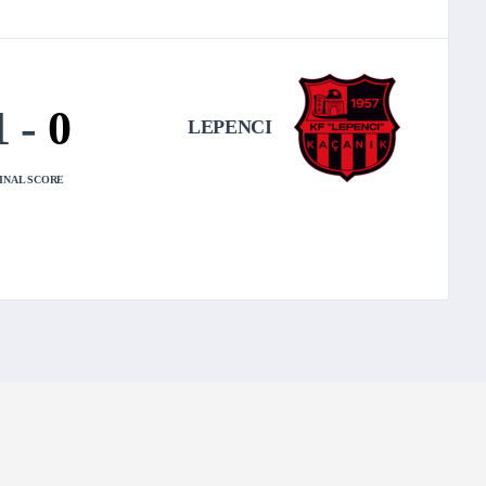
1
-
0
LEPENCI
INAL SCORE