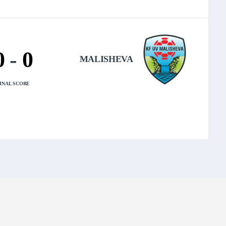
0
-
0
MALISHEVA
INAL SCORE