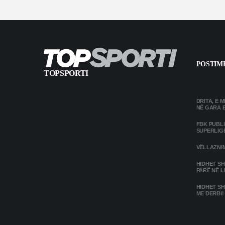
POSTIME
TOPSPORTI
DRITA, E 
NË GARA 
FBK PUBL
SUPERLIG
VËLLAZNIM
HIDHET SH
PARË NË L
HIDHET SH
ME DERBI!