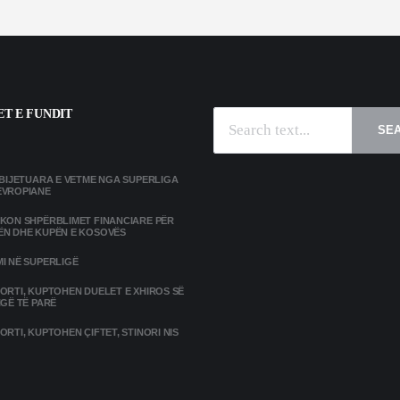
T E FUNDIT
SE
MBIJETUARA E VETME NGA SUPERLIGA
EVROPIANE
IKON SHPËRBLIMET FINANCIARE PËR
ËN DHE KUPËN E KOSOVËS
I NË SUPERLIGË
ORTI, KUPTOHEN DUELET E XHIROS SË
IGË TË PARË
ORTI, KUPTOHEN ÇIFTET, STINORI NIS