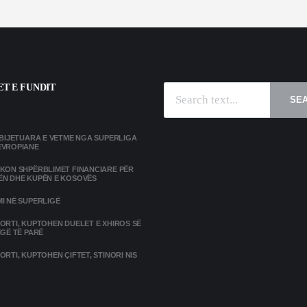
T E FUNDIT
SE
MBIJETUARA E VETME NGA SUPERLIGA
EVROPIANE
IKON SHPËRBLIMET FINANCIARE PËR
ËN DHE KUPËN E KOSOVËS
I NË SUPERLIGË
ORTI, KUPTOHEN DUELET E XHIROS SË
IGË TË PARË
ORTI, KUPTOHEN ÇIFTET, STINORI NIS