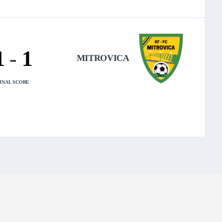
1
-
1
MITROVICA
INAL SCORE