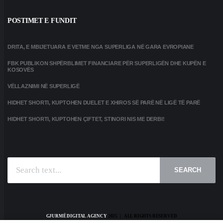
POSTIMET E FUNDIT
DRITA, E MBIJETUARA E VETME NGA SUPERLIGA NË GARA EVROPIANE
FBK PUBLIKON SHPËRBLIMET FINANCIARE PËR SUPERLIGËN DHE KUPËN E
KOSOVËS
VËLLAZNIMI NË SUPERLIGË
HIDHET SHORTI, KUPTOHEN DUELET E XHIROS SË PARË NË LIGË TË PARË
HIDHET SHORTI, KUPTOHEN ÇIFTET, STINORI NIS ME DERBI!
SEARCH
GJURMË DIGITAL AGENCY
2025 | ALL RIGHTS RESERVED