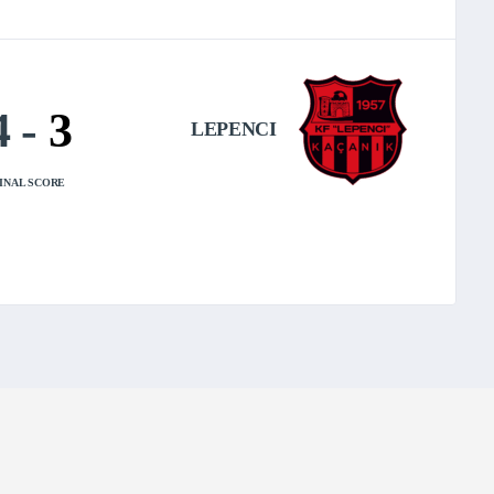
4
-
3
LEPENCI
INAL SCORE