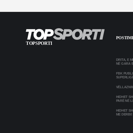
POSTIME
TOPSPORTI
DRITA, E 
NË GARA 
FBK PUBL
SUPERLIG
VËLLAZNIM
HIDHET SH
PARË NË L
HIDHET SH
ME DERBI!