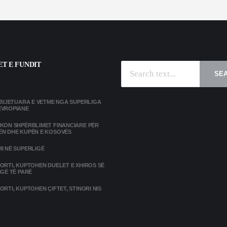
T E FUNDIT
SE
MBIJETUARA E VETME NGA SUPERLIGA
EVROPIANE
IKON SHPËRBLIMET FINANCIARE PËR
ËN DHE KUPËN E KOSOVËS
I NË SUPERLIGË
ORTI, KUPTOHEN DUELET E XHIROS SË
IGË TË PARË
ORTI, KUPTOHEN ÇIFTET, STINORI NIS