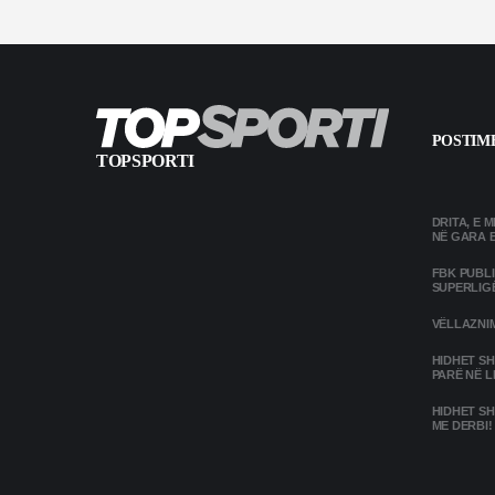
POSTIME
TOPSPORTI
DRITA, E 
NË GARA 
FBK PUBL
SUPERLIG
VËLLAZNIM
HIDHET SH
PARË NË L
HIDHET SH
ME DERBI!