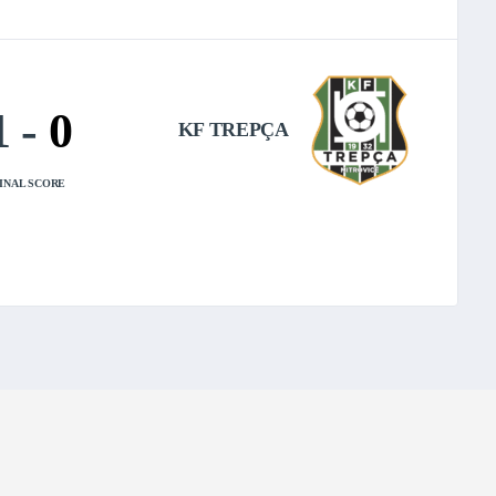
1
-
0
KF TREPÇA
INAL SCORE