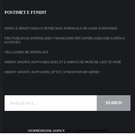
POSTIMET E FUNDIT
DRITA, E MBIJETUARA E VETME NGA SUPERLIGA NË GARA EVROPIANE
FBK PUBLIKON SHPËRBLIMET FINANCIARE PËR SUPERLIGËN DHE KUPËN E
KOSOVËS
VËLLAZNIMI NË SUPERLIGË
HIDHET SHORTI, KUPTOHEN DUELET E XHIROS SË PARË NË LIGË TË PARË
HIDHET SHORTI, KUPTOHEN ÇIFTET, STINORI NIS ME DERBI!
SEARCH
GJURMË DIGITAL AGENCY
2025 | ALL RIGHTS RESERVED