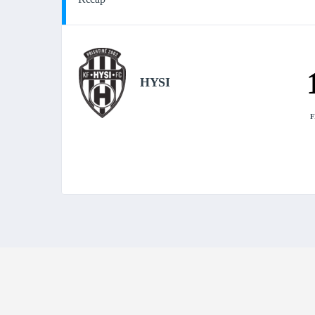
HYSI
F