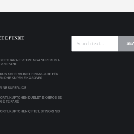
T E FUNDIT
SE
MBIJETUARA E VETME NGA SUPERLIGA
EVROPIANE
IKON SHPËRBLIMET FINANCIARE PËR
ËN DHE KUPËN E KOSOVËS
I NË SUPERLIGË
ORTI, KUPTOHEN DUELET E XHIROS SË
IGË TË PARË
ORTI, KUPTOHEN ÇIFTET, STINORI NIS