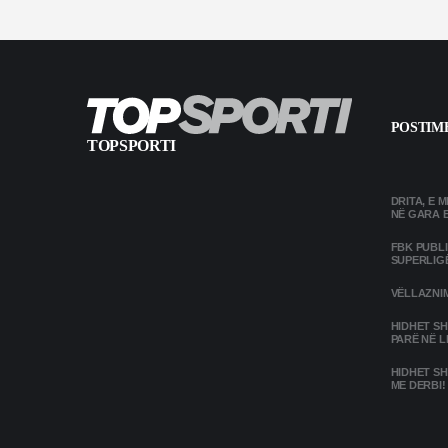
POSTIME
TOPSPORTI
DRITA, E 
NË GARA 
FBK PUBL
SUPERLIG
VËLLAZNIM
HIDHET SH
PARË NË L
HIDHET SH
ME DERBI!