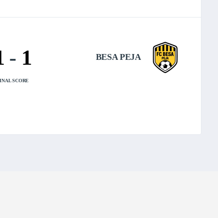
1
-
1
BESA PEJA
INAL SCORE