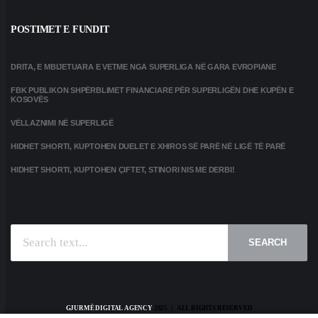
POSTIMET E FUNDIT
DRITA, E MBIJETUARA E VETME NGA SUPERLIGA NË GARA EVROPIANE
FBK PUBLIKON SHPËRBLIMET FINANCIARE PËR SUPERLIGËN DHE KUPËN E
KOSOVËS
VËLLAZNIMI NË SUPERLIGË
HIDHET SHORTI, KUPTOHEN DUELET E XHIROS SË PARË NË LIGË TË PARË
HIDHET SHORTI, KUPTOHEN ÇIFTET, STINORI NIS ME DERBI!
SEARCH
GJURMË DIGITAL AGENCY
2025 | ALL RIGHTS RESERVED