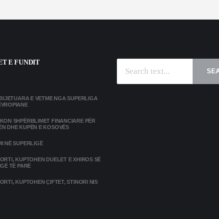
T E FUNDIT
SE
MBIJETUARA E VETME NGA SUPERLIGA
EVROPIANE
IKON SHPËRBLIMET FINANCIARE PËR
ËN DHE KUPËN E KOSOVËS
I NË SUPERLIGË
ORTI, KUPTOHEN DUELET E XHIROS SË
IGË TË PARË
ORTI, KUPTOHEN ÇIFTET, STINORI NIS