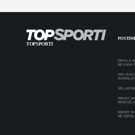
POSTIME
TOPSPORTI
DRITA, E 
NË GARA 
FBK PUBL
SUPERLIG
VËLLAZNIM
HIDHET SH
PARË NË L
HIDHET SH
ME DERBI!