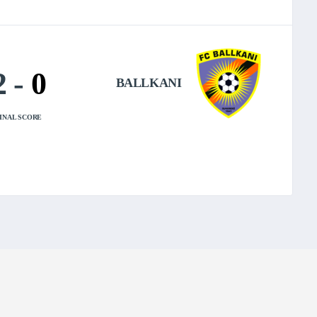
2
-
0
BALLKANI
INAL SCORE