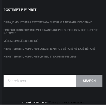
POSTIMET E FUNDIT
DRITA, E MBIJETUARA E VETME NGA SUPERLIGA NË GARA EVROPIANE
FBK PUBLIKON SHPËRBLIMET FINANCIARE PËR SUPERLIGËN DHE KUPËN E
KOSOVËS
VËLLAZNIMI NË SUPERLIGË
HIDHET SHORTI, KUPTOHEN DUELET E XHIROS SË PARË NË LIGË TË PARË
HIDHET SHORTI, KUPTOHEN ÇIFTET, STINORI NIS ME DERBI!
SEARCH
GJURMË DIGITAL AGENCY
2025 | ALL RIGHTS RESERVED