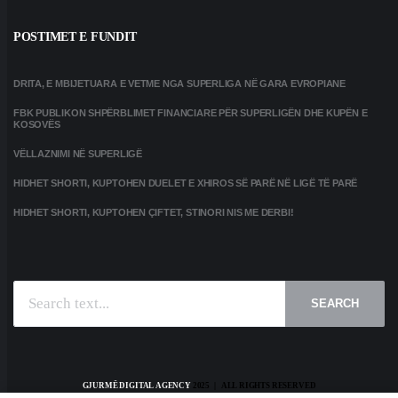
POSTIMET E FUNDIT
DRITA, E MBIJETUARA E VETME NGA SUPERLIGA NË GARA EVROPIANE
FBK PUBLIKON SHPËRBLIMET FINANCIARE PËR SUPERLIGËN DHE KUPËN E
KOSOVËS
VËLLAZNIMI NË SUPERLIGË
HIDHET SHORTI, KUPTOHEN DUELET E XHIROS SË PARË NË LIGË TË PARË
HIDHET SHORTI, KUPTOHEN ÇIFTET, STINORI NIS ME DERBI!
SEARCH
GJURMË DIGITAL AGENCY
2025 | ALL RIGHTS RESERVED