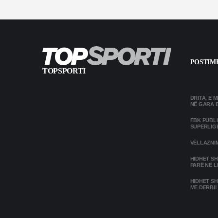
POSTIME
TOPSPORTI
DRITA, E 
NË GARA 
FBK PUBL
SUPERLIG
VËLLAZNIM
HIDHET SH
PARË NË L
HIDHET SH
ME DERBI!