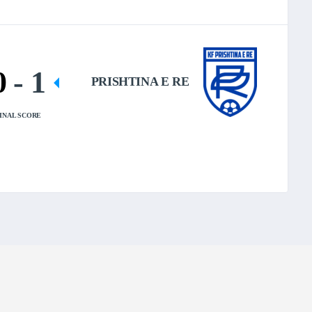
0
-
1
PRISHTINA E RE
INAL SCORE