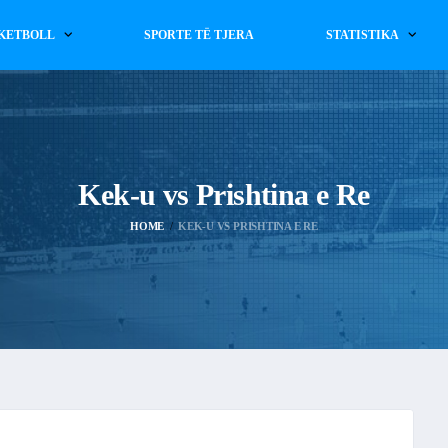
KETBOLL
SPORTE TË TJERA
STATISTIKA
Kek-u vs Prishtina e Re
HOME
KEK-U VS PRISHTINA E RE