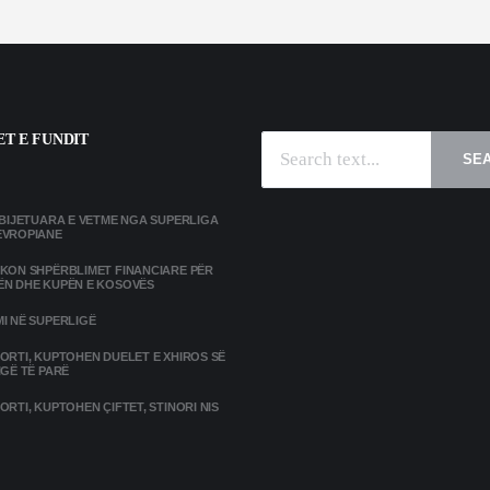
T E FUNDIT
SE
MBIJETUARA E VETME NGA SUPERLIGA
EVROPIANE
IKON SHPËRBLIMET FINANCIARE PËR
ËN DHE KUPËN E KOSOVËS
I NË SUPERLIGË
ORTI, KUPTOHEN DUELET E XHIROS SË
IGË TË PARË
ORTI, KUPTOHEN ÇIFTET, STINORI NIS