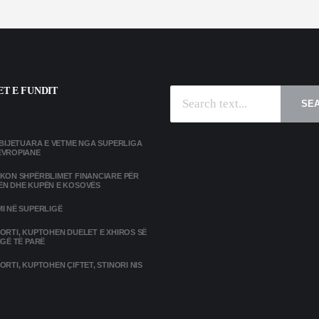
T E FUNDIT
SE
MBIJETUARA E VETME NGA SUPERLIGA
EVROPIANE
IKON SHPËRBLIMET FINANCIARE PËR
ËN DHE KUPËN E KOSOVËS
I NË SUPERLIGË
ORTI, KUPTOHEN DUELET E XHIROS SË
IGË TË PARË
ORTI, KUPTOHEN ÇIFTET, STINORI NIS