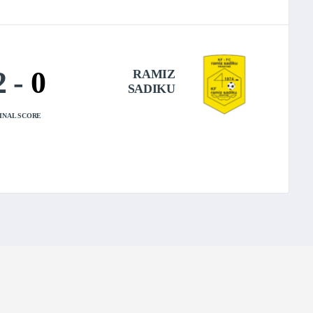
2
-
0
RAMIZ
SADIKU
INAL SCORE