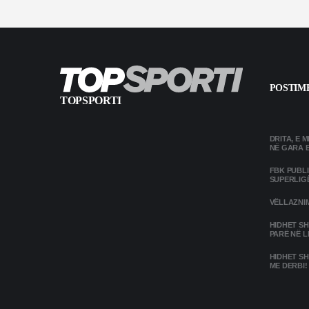
POSTIME
TOPSPORTI
DRITA, E 
NË GARA 
FBK PUBL
SUPERLIG
VËLLAZNIM
HIDHET SH
PARË NË L
HIDHET SH
ME DERBI!