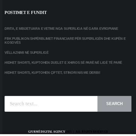
POSTIMET E FUNDIT
DRITA, E MBIJETUARA E VETME NGA SUPERLIGA NË GARA EVROPIANE
FBK PUBLIKON SHPËRBLIMET FINANCIARE PËR SUPERLIGËN DHE KUPËN E
KOSOVËS
VËLLAZNIMI NË SUPERLIGË
HIDHET SHORTI, KUPTOHEN DUELET E XHIROS SË PARË NË LIGË TË PARË
HIDHET SHORTI, KUPTOHEN ÇIFTET, STINORI NIS ME DERBI!
SEARCH
GJURMË DIGITAL AGENCY
2025 | ALL RIGHTS RESERVED