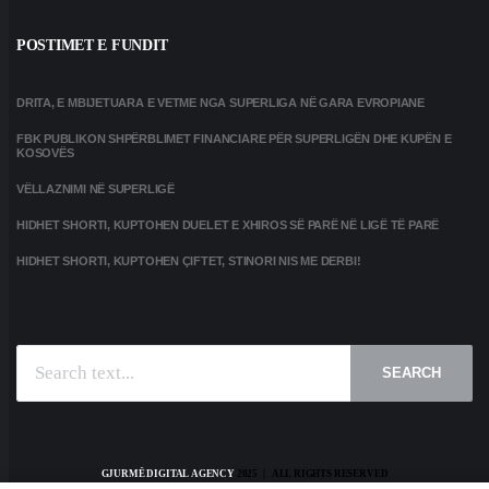
POSTIMET E FUNDIT
DRITA, E MBIJETUARA E VETME NGA SUPERLIGA NË GARA EVROPIANE
FBK PUBLIKON SHPËRBLIMET FINANCIARE PËR SUPERLIGËN DHE KUPËN E
KOSOVËS
VËLLAZNIMI NË SUPERLIGË
HIDHET SHORTI, KUPTOHEN DUELET E XHIROS SË PARË NË LIGË TË PARË
HIDHET SHORTI, KUPTOHEN ÇIFTET, STINORI NIS ME DERBI!
SEARCH
GJURMË DIGITAL AGENCY
2025 | ALL RIGHTS RESERVED