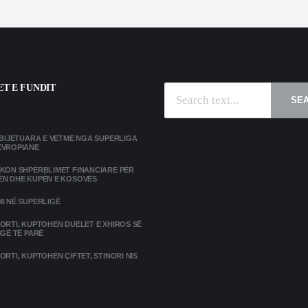
T E FUNDIT
SE
MBIJETUARA E VETME NGA SUPERLIGA
EVROPIANE
IKON SHPËRBLIMET FINANCIARE PËR
ËN DHE KUPËN E KOSOVËS
I NË SUPERLIGË
ORTI, KUPTOHEN DUELET E XHIROS SË
IGË TË PARË
ORTI, KUPTOHEN ÇIFTET, STINORI NIS