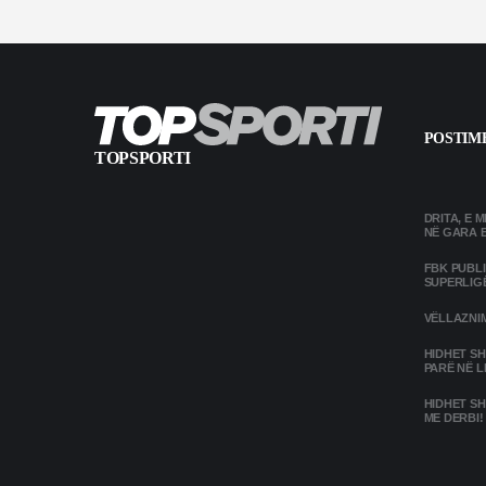
POSTIME
TOPSPORTI
DRITA, E 
NË GARA 
FBK PUBL
SUPERLIG
VËLLAZNIM
HIDHET SH
PARË NË L
HIDHET SH
ME DERBI!