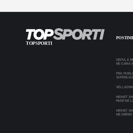
POSTIME
TOPSPORTI
DRITA, E 
NË GARA 
FBK PUBL
SUPERLIG
VËLLAZNIM
HIDHET SH
PARË NË L
HIDHET SH
ME DERBI!