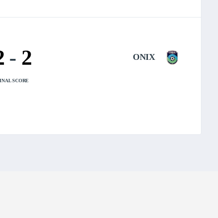
2
-
2
ONIX
INAL SCORE