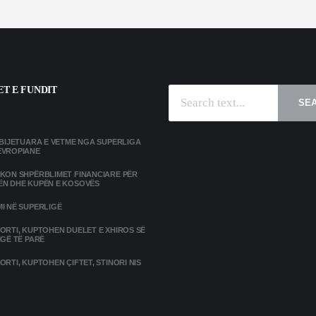
T E FUNDIT
SE
MBIJETUARA E VETME NGA SUPERLIGA
EVROPIANE
IKON SHPËRBLIMET FINANCIARE PËR
ËN DHE KUPËN E KOSOVËS
I NË SUPERLIGË
ORTI, KUPTOHEN DUELET E XHIROS SË
IGË TË PARË
ORTI, KUPTOHEN ÇIFTET, STINORI NIS