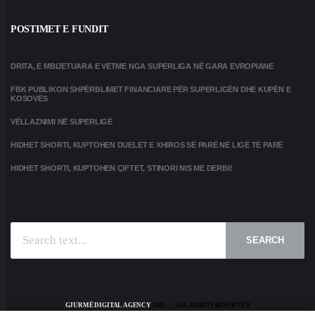
POSTIMET E FUNDIT
DRITA, E MBIJETUARA E VETME NGA SUPERLIGA NË GARA EVROPIANE
FBK PUBLIKON SHPËRBLIMET FINANCIARE PËR SUPERLIGËN DHE KUPËN E
KOSOVËS
VËLLAZNIMI NË SUPERLIGË
HIDHET SHORTI, KUPTOHEN DUELET E XHIROS SË PARË NË LIGË TË PARË
HIDHET SHORTI, KUPTOHEN ÇIFTET, STINORI NIS ME DERBI!
SEARCH
GJURMË DIGITAL AGENCY
2025 | ALL RIGHTS RESERVED