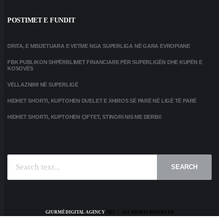
POSTIMET E FUNDIT
DRITA, E MBIJETUARA E VETME NGA SUPERLIGA NË GARA EVROPIANE
FBK PUBLIKON SHPËRBLIMET FINANCIARE PËR SUPERLIGËN DHE KUPËN E
KOSOVËS
VËLLAZNIMI NË SUPERLIGË
HIDHET SHORTI, KUPTOHEN DUELET E XHIROS SË PARË NË LIGË TË PARË
HIDHET SHORTI, KUPTOHEN ÇIFTET, STINORI NIS ME DERBI!
SEARCH
GJURMË DIGITAL AGENCY
2025 | ALL RIGHTS RESERVED