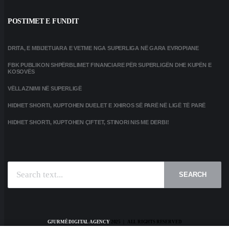
POSTIMET E FUNDIT
DRITA, E MBIJETUARA E VETME NGA SUPERLIGA NË GARA EVROPIANE
FBK PUBLIKON SHPËRBLIMET FINANCIARE PËR SUPERLIGËN DHE KUPËN E
KOSOVËS
VËLLAZNIMI NË SUPERLIGË
HIDHET SHORTI, KUPTOHEN DUELET E XHIROS SË PARË NË LIGË TË PARË
HIDHET SHORTI, KUPTOHEN ÇIFTET, STINORI NIS ME DERBI!
SEARCH
GJURMË DIGITAL AGENCY
2025 | ALL RIGHTS RESERVED