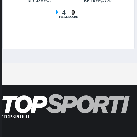
MALISHEVA
KF TREPÇA ‘89
4
-
0
FINAL SCORE
TOPSPORTI