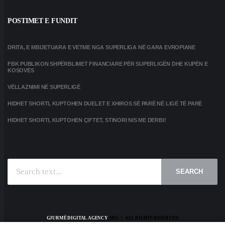
POSTIMET E FUNDIT
DRITA, E MBIJETUARA E VETME NGA SUPERLIGA NË GARA EVROPIANE
FBK PUBLIKON SHPËRBLIMET FINANCIARE PËR SUPERLIGËN DHE KUPËN E
KOSOVËS
VËLLAZNIMI NË SUPERLIGË
HIDHET SHORTI, KUPTOHEN DUELET E XHIROS SË PARË NË LIGË TË PARË
HIDHET SHORTI, KUPTOHEN ÇIFTET, STINORI NIS ME DERBI!
SEARCH
GJURMË DIGITAL AGENCY
2025 | ALL RIGHTS RESERVED