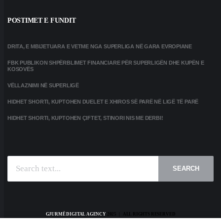
POSTIMET E FUNDIT
DRITA, E MBIJETUARA E VETME NGA SUPERLIGA NË GARA EVROPIANE
FBK PUBLIKON SHPËRBLIMET FINANCIARE PËR SUPERLIGËN DHE KUPËN E
KOSOVËS
VËLLAZNIMI NË SUPERLIGË
HIDHET SHORTI, KUPTOHEN DUELET E XHIROS SË PARË NË LIGË TË PARË
HIDHET SHORTI, KUPTOHEN ÇIFTET, STINORI NIS ME DERBI!
SEARCH
GJURMË DIGITAL AGENCY
2025 | ALL RIGHTS RESERVED