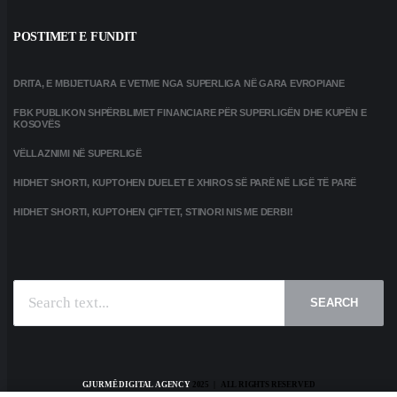
POSTIMET E FUNDIT
DRITA, E MBIJETUARA E VETME NGA SUPERLIGA NË GARA EVROPIANE
FBK PUBLIKON SHPËRBLIMET FINANCIARE PËR SUPERLIGËN DHE KUPËN E
KOSOVËS
VËLLAZNIMI NË SUPERLIGË
HIDHET SHORTI, KUPTOHEN DUELET E XHIROS SË PARË NË LIGË TË PARË
HIDHET SHORTI, KUPTOHEN ÇIFTET, STINORI NIS ME DERBI!
SEARCH
GJURMË DIGITAL AGENCY
2025 | ALL RIGHTS RESERVED