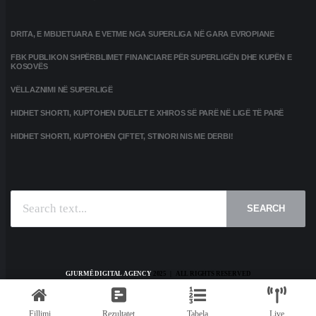
DRITA, E MBIJETUARA E VETME NGA SUPERLIGA NË GARA EVROPIANE
FBK PUBLIKON SHPËRBLIMET FINANCIARE PËR SUPERLIGËN DHE KUPËN E
KOSOVËS
VËLLAZNIMI NË SUPERLIGË
HIDHET SHORTI, KUPTOHEN DUELET E XHIROS SË PARË NË LIGË TË PARË
HIDHET SHORTI, KUPTOHEN ÇIFTET, STINORI NIS ME DERBI!
SEARCH
GJURMË DIGITAL AGENCY
2025 | ALL RIGHTS RESERVED
HOME
KONTAKT
PRIVACY POLICY
TERMS AND CONDITIONS
Fillimi
Rezultatet
Tabela
Live