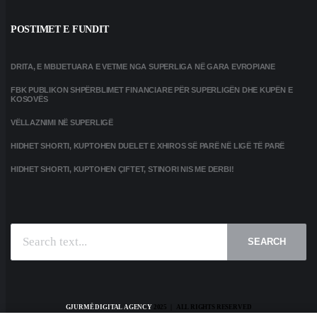
POSTIMET E FUNDIT
DRITA, E MBIJETUARA E VETME NGA SUPERLIGA NË GARA EVROPIANE
FBK PUBLIKON SHPËRBLIMET FINANCIARE PËR SUPERLIGËN DHE KUPËN E
KOSOVËS
VËLLAZNIMI NË SUPERLIGË
HIDHET SHORTI, KUPTOHEN DUELET E XHIROS SË PARË NË LIGË TË PARË
HIDHET SHORTI, KUPTOHEN ÇIFTET, STINORI NIS ME DERBI!
SEARCH
GJURMË DIGITAL AGENCY
2025 | ALL RIGHTS RESERVED