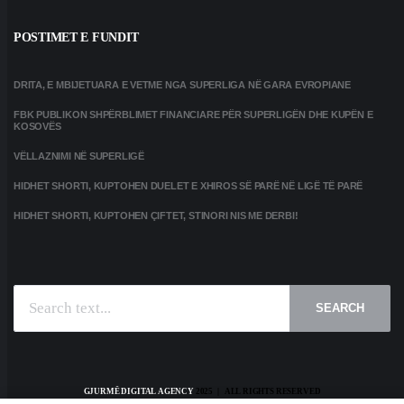
POSTIMET E FUNDIT
DRITA, E MBIJETUARA E VETME NGA SUPERLIGA NË GARA EVROPIANE
FBK PUBLIKON SHPËRBLIMET FINANCIARE PËR SUPERLIGËN DHE KUPËN E
KOSOVËS
VËLLAZNIMI NË SUPERLIGË
HIDHET SHORTI, KUPTOHEN DUELET E XHIROS SË PARË NË LIGË TË PARË
HIDHET SHORTI, KUPTOHEN ÇIFTET, STINORI NIS ME DERBI!
SEARCH
GJURMË DIGITAL AGENCY
2025 | ALL RIGHTS RESERVED