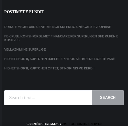
POSTIMET E FUNDIT
DRITA, E MBIJETUARA E VETME NGA SUPERLIGA NË GARA EVROPIANE
FBK PUBLIKON SHPËRBLIMET FINANCIARE PËR SUPERLIGËN DHE KUPËN E
KOSOVËS
VËLLAZNIMI NË SUPERLIGË
HIDHET SHORTI, KUPTOHEN DUELET E XHIROS SË PARË NË LIGË TË PARË
HIDHET SHORTI, KUPTOHEN ÇIFTET, STINORI NIS ME DERBI!
SEARCH
GJURMË DIGITAL AGENCY
2025 | ALL RIGHTS RESERVED