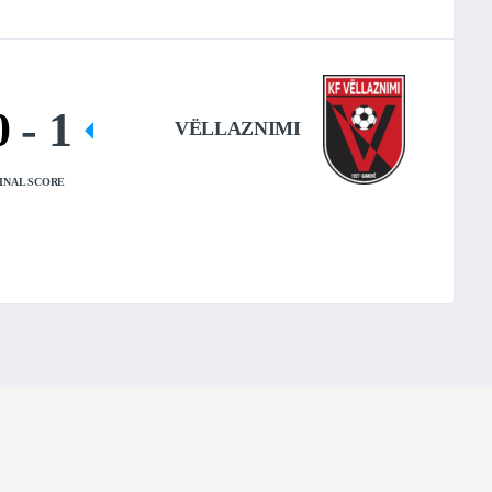
0
-
1
VËLLAZNIMI
INAL SCORE