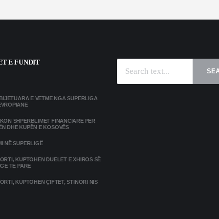
T E FUNDIT
SE
MBIJETUARA E VETME NGA SUPERLIGA
EVROPIANE
IKON SHPËRBLIMET FINANCIARE PËR
ËN DHE KUPËN E KOSOVËS
I NË SUPERLIGË
ORTI, KUPTOHEN DUELET E XHIROS SË
IGË TË PARË
ORTI, KUPTOHEN ÇIFTET, STINORI NIS