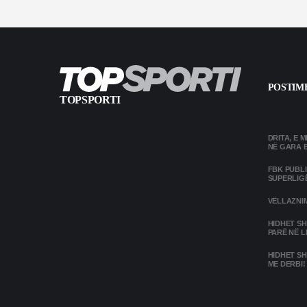
POSTIME
TOPSPORTI
DRITA, E 
NË GARA 
FBK PUBL
SUPERLIG
VËLLAZNIM
HIDHET SH
PARË NË L
HIDHET SH
ME DERBI!