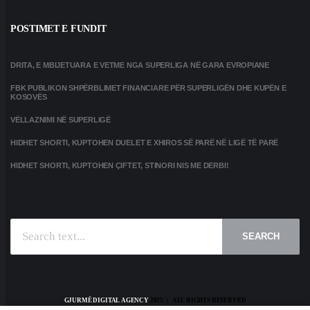
POSTIMET E FUNDIT
DRITA, E MBIJETUARA E VETME NGA SUPERLIGA NË GARA EVROPIANE
FBK PUBLIKON SHPËRBLIMET FINANCIARE PËR SUPERLIGËN DHE KUPËN E
KOSOVËS
VËLLAZNIMI NË SUPERLIGË
HIDHET SHORTI, KUPTOHEN DUELET E XHIROS SË PARË NË LIGË TË PARË
HIDHET SHORTI, KUPTOHEN ÇIFTET, STINORI NIS ME DERBI!
SEARCH
GJURMË DIGITAL AGENCY
2025 | ALL RIGHTS RESERVED